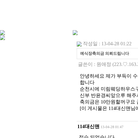
작성일 : 13-04-28 01:22
예식장축의금 의뢰드립니다
글쓴이 :
원애정
(223.♡.163.
안녕하세요 제가 부득이 
합니다
순천시에 미림웨딩하우스구요 0
신부 반윤경씨앞으루 해
축의금은 10만원할꺼구요
[이 게시물은 114대신맨님에 의
114대신맨
13-04-28 01:47
접수 되었습니다,,